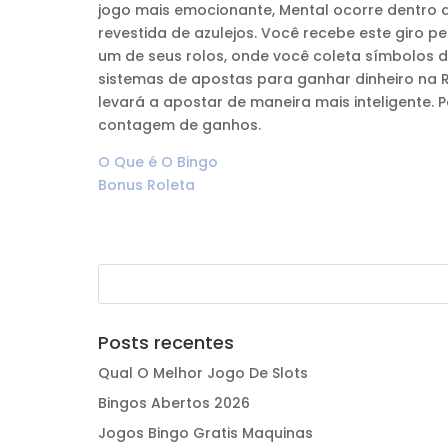
jogo mais emocionante, Mental ocorre dentro d
revestida de azulejos. Você recebe este giro 
um de seus rolos, onde você coleta símbolos d
sistemas de apostas para ganhar dinheiro na R
levará a apostar de maneira mais inteligente. P
contagem de ganhos.
O Que é O Bingo
Bonus Roleta
Posts recentes
Qual O Melhor Jogo De Slots
Bingos Abertos 2026
Jogos Bingo Gratis Maquinas