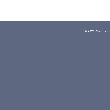
©2026 Cheiros e 