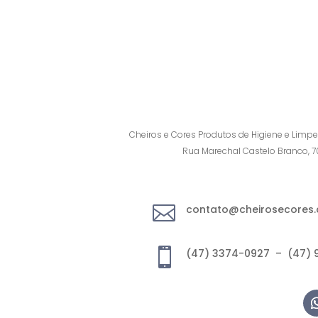
Cheiros e Cores Produtos de Higiene e Limpe
Rua Marechal Castelo Branco, 

contato@cheirosecores.

(47) 3374-0927 – (47) 