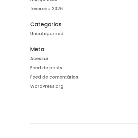
fevereiro 2026
Categorias
Uncategorized
Meta
Acessar
Feed de posts
Feed de comentários
WordPress.org