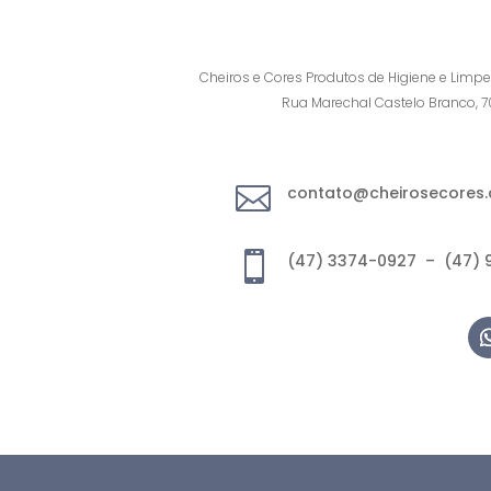
Cheiros e Cores Produtos de Higiene e Limpe
Rua Marechal Castelo Branco, 

contato@cheirosecores.

(47) 3374-0927 – (47) 