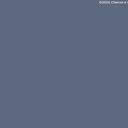
©2026 Cheiros e 