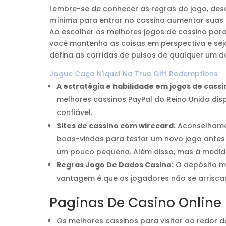
Lembre-se de conhecer as regras do jogo, desd
mínima para entrar no cassino aumentar suas 
Ao escolher os melhores jogos de cassino par
você mantenha as coisas em perspectiva e sej
defina as corridas de pulsos de qualquer um 
Jogue Caça Níquel Na True Gift Redemptions
A estratégia e habilidade em jogos de cassi
melhores cassinos PayPal do Reino Unido disp
confiável.
Sites de cassino com wirecard:
Aconselhamos
boas-vindas para testar um novo jogo antes d
um pouco pequena. Além disso, mas à medida 
Regras Jogo De Dados Casino:
O depósito mí
vantagem é que os jogadores não se arrisca
Paginas De Casino Online
Os melhores cassinos para visitar ao redor 