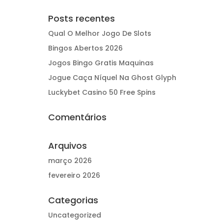
Posts recentes
Qual O Melhor Jogo De Slots
Bingos Abertos 2026
Jogos Bingo Gratis Maquinas
Jogue Caça Níquel Na Ghost Glyph
Luckybet Casino 50 Free Spins
Comentários
Arquivos
março 2026
fevereiro 2026
Categorias
Uncategorized