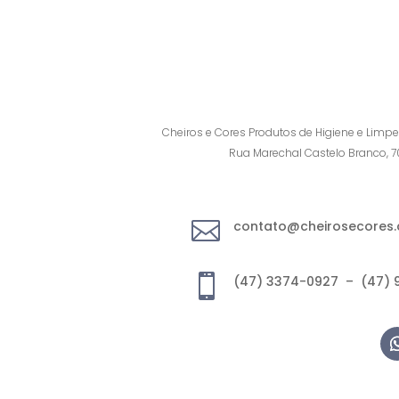
Cheiros e Cores Produtos de Higiene e Limpe
Rua Marechal Castelo Branco, 

contato@cheirosecores.

(47) 3374-0927 – (47) 