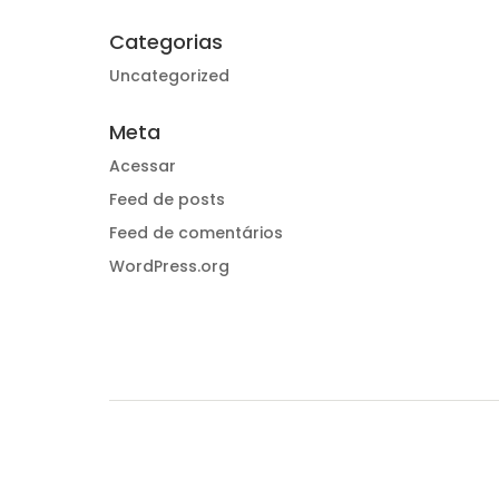
Categorias
Uncategorized
Meta
Acessar
Feed de posts
Feed de comentários
WordPress.org