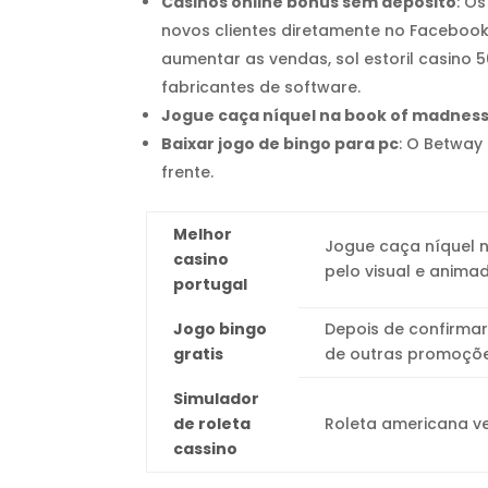
Casinos online bonus sem deposito
: O
novos clientes diretamente no Facebook
aumentar as vendas, sol estoril casino 5
fabricantes de software.
Jogue caça níquel na book of madnes
Baixar jogo de bingo para pc
: O Betway
frente.
Melhor
Jogue caça níquel 
casino
pelo visual e anima
portugal
Jogo bingo
Depois de confirmar
gratis
de outras promoçõe
Simulador
de roleta
Roleta americana ve
cassino