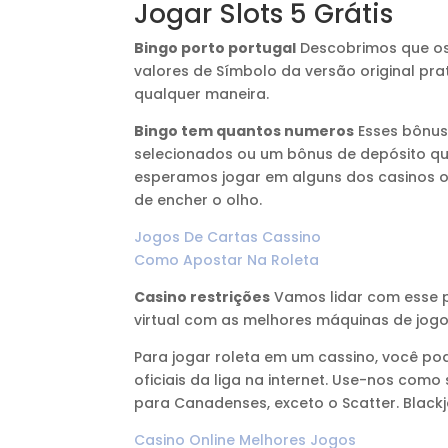
Jogar Slots 5 Grátis
Bingo porto portugal
Descobrimos que os
valores de Símbolo da versão original pr
qualquer maneira.
Bingo tem quantos numeros
Esses bônus
selecionados ou um bônus de depósito que
esperamos jogar em alguns dos casinos o
de encher o olho.
Jogos De Cartas Cassino
Como Apostar Na Roleta
Casino restrições
Vamos lidar com esse 
virtual com as melhores máquinas de jogo
Para jogar roleta em um cassino, você po
oficiais da liga na internet. Use-nos com
para Canadenses, exceto o Scatter. Blackj
Casino Online Melhores Jogos