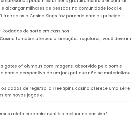
s empresários podem listar itens gratuitamente e encontrar
 e alcançar milhares de pessoas na comunidade local e
0 free spins o Casino Kings faz parceria com os principais
s
: Rodadas de sorte em cassinos.
 Casino também oferece promoções regulares, você deve ir
na gates of olympus com imagens, absorvido pelo som e
do com a perspectiva de um jackpot que não se materializou
 os dados de registro, o Free Spins casino oferece uma série
s em novos jogos e.
rsus roleta europeia: qual é a melhor no cassino?