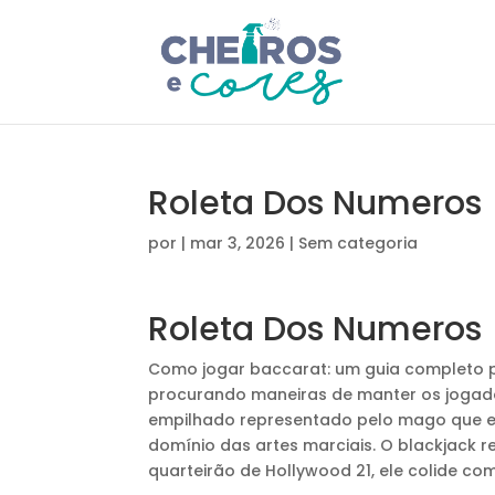
Roleta Dos Numeros
por
|
mar 3, 2026
| Sem categoria
Roleta Dos Numeros
Como jogar baccarat: um guia completo pa
procurando maneiras de manter os jogador
empilhado representado pelo mago que e
domínio das artes marciais. O blackjack
quarteirão de Hollywood 21, ele colide com