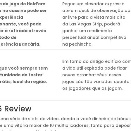
 de jogo de Hold’em
Pegue um elevador expresso
o no cassino pode ser
até um deck de observação ao
xperiência
ar livre para a vista mais alta
onante, você pode
da Las Vegas Strip, poderá
tar a retirada através
ganhar um rendimento
todo de
percentual anual competitivo
erência Bancária.
na pechincha.
Em torno do antigo edifício co
 que você sempre tem
a vida útil expirada pode ficar
tunidade de testar
novos arranha-céus, esses
rátis, local da região.
jogos são tão variados quanto
os jogadores que os jogam.
6 Review
 uma série de slots de vídeo, dando a você dinheiro de bônus
r uma vitória maior de 10 multiplicadores, tanto para depósi