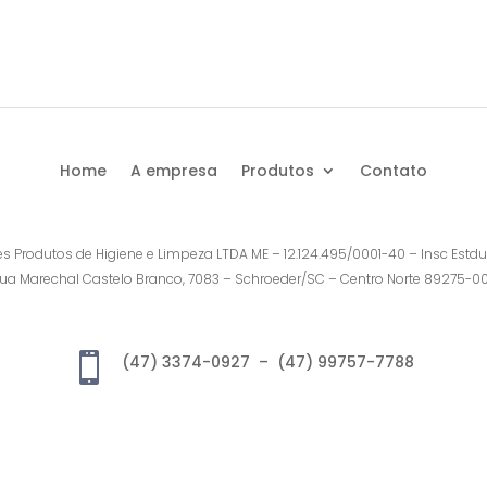
Home
A empresa
Produtos
Contato
es Produtos de Higiene e Limpeza LTDA ME – 12.124.495/0001-40 – Insc Estdu
ua Marechal Castelo Branco, 7083 – Schroeder/SC – Centro Norte 89275-0

(47) 3374-0927 – (47) 99757-7788