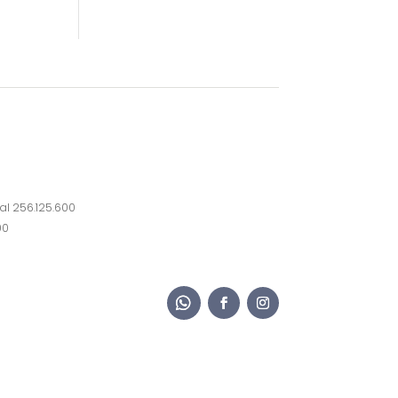
al 256.125.600
00