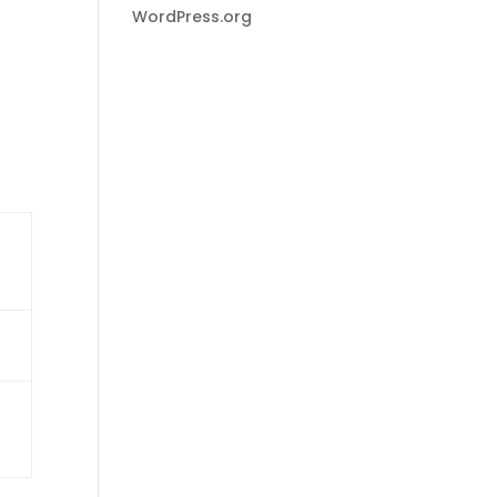
WordPress.org