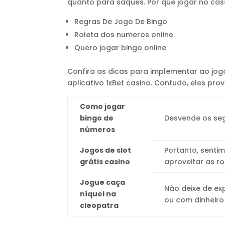
quanto para saques. Por que jogar no cass
Regras De Jogo De Bingo
Roleta dos numeros online
Quero jogar bingo online
Confira as dicas para implementar ao jog
aplicativo 1xBet casino. Contudo, eles p
Como jogar
bingo de
Desvende os se
números
Jogos de slot
Portanto, senti
grátis casino
aproveitar as 
Jogue caça
Não deixe de ex
níquel na
ou com dinheiro 
cleopatra