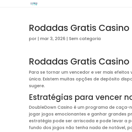
Rodadas Gratis Casino
por
|
mar 3, 2026
| Sem categoria
Rodadas Gratis Casino
Para se tornar um vencedor e ver mais efeitos
única. Existem muitas opções de depósito dispo
sugere.
Estratégias para vencer n
DoubleDown Casino é um programa de caça-ní
jogar jogos emocionantes e ganhar grandes pr
estratégia pode ser arriscada e pode levar a p
fundo dos jogos não tenha nada de notável, po