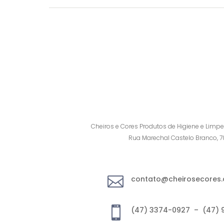
Cheiros e Cores Produtos de Higiene e Limpe
Rua Marechal Castelo Branco, 

contato@cheirosecores.

(47) 3374-0927 – (47) 