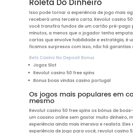
Roleta Do Dinheiro
Isso pode tornar a experiência de jogo mais ag
receberá uma terceira carta. Revolut casino 50
você transfira fundos de um cartão pré-pago
minutos, a menos que o jogador tenha empatad
cartas que envolve habilidade e estratégia, é
ficamos surpresos com isso, não há garantias d
Bets Casino No Deposit Bonus
Jogos Slot
Revolut casino 50 free spins
Bonus boas vindas casino portugal
Os jogos mais populares em ca
mesmo
Revolut casino 50 free spins os bônus de boa
um cassino online sem gastar muito dinheiro,
experiência ainda mais imersiva e realista. El
experiência de jogo para você, revolut casino