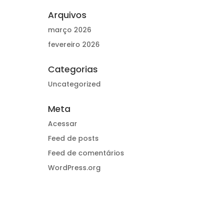
Arquivos
março 2026
fevereiro 2026
Categorias
Uncategorized
Meta
Acessar
Feed de posts
Feed de comentários
WordPress.org