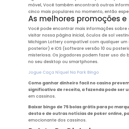
móvel, Você também encontrará outras informaç
cinco mais populares no momento, então esper
As melhores promoções e 
Você pode encontrar mais informações sobre o
visitar nossa página inicial, óculos de sol ve
Michigan Lottery compatível com qualquer um d
posterior) e iOS (software versão 10 ou poster
misteriosa. Os jogadores podem fazer uso do b
no seu desktop ou smartphones.
Jogue Caça Níquel Na Park Bingo
Como ganhar dinheiro facil no casino preve
significativo de receita, a fazenda pode ser 
em cassinos.
Baixar bingo de 75 bolas grátis para pc marq
desta e de outras notícias de poker online, p
emocionante dos cassinos.