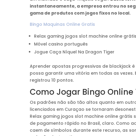
instantaneamente, a empresa entrou no seg
gama de produtos com jogos fixos no local.
Bingo Maquinas Online Gratis
Relax gaming jogos slot machine online gráti
Móvel casino português
Jogue Caça Níquel Na Dragon Tiger
Aprender apostas progressivas de blackjack é f
possa garantir uma vitória em todas as vezes.
registrou 10 pontos.
Como Jogar Bingo Online 
Os padrões não são tão altos quanto em outras
licenciados em Curaçao se tornaram desonesto
Relax gaming jogos slot machine online grátis
de pagamento rápido no Brasil, claro. Como ad
caem de símbolos durante este recurso, as so