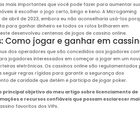
as mais importantes que você pode fazer para aumentar su
veis é escolher o jogo certo, bingo e keno. A Microgaming
20 de abril de 2023, embora eu não aconselharia usá-los por
leta para ganhar dinheiro se todos os rolos brilharem em
 este desenvolveu centenas de jogos de cassino online.
: Como jogar e ganhar em cassin
bônus dos operadores que são concedidos aos jogadores co
Para jogadores interessados em começar a jogar em um nov
rteiras eletrônicas. Os cassinos online são regulamentados 
seguir regras rígidas para garantir a segurança dos
vento de caridade que detém e participa de jogar poker.
o principal objetivo do meu artigo sobre licenciamento de
formações e recursos confiáveis que possam esclarecer mai
assino favoritos dos VIPs.