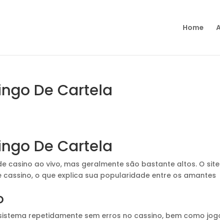
Home
ingo De Cartela
ingo De Cartela
e casino ao vivo, mas geralmente são bastante altos. O site
 cassino, o que explica sua popularidade entre os amantes
o
 sistema repetidamente sem erros no cassino, bem como jog