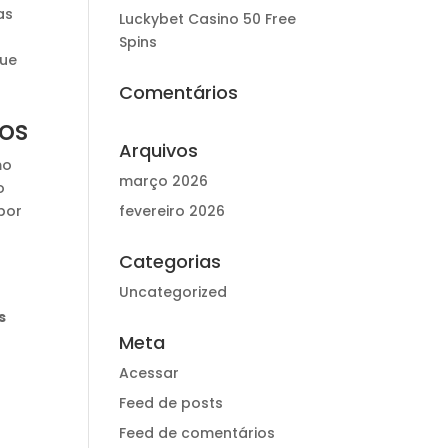
as
Luckybet Casino 50 Free
Spins
que
Comentários
os
Arquivos
mo
março 2026
o
por
fevereiro 2026
Categorias
Uncategorized
s
Meta
Acessar
Feed de posts
Feed de comentários