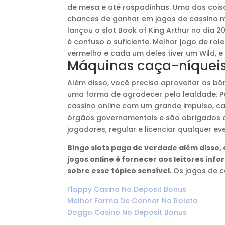
de mesa e até raspadinhas. Uma das cois
chances de ganhar em jogos de cassino mó
lançou o slot Book of King Arthur no dia 
é confuso o suficiente. Melhor jogo de ro
vermelho e cada um deles tiver um Wild, e
Máquinas caça-níqueis
Além disso, você precisa aproveitar os 
uma forma de agradecer pela lealdade. 
cassino online com um grande impulso, ca
órgãos governamentais e são obrigados a 
jogadores, regular e licenciar qualquer e
Bingo slots paga de verdade além disso, 
jogos online é fornecer aos leitores in
sobre esse tópico sensível.
Os jogos de c
Flappy Casino No Deposit Bonus
Melhor Forma De Ganhar Na Roleta
Doggo Casino No Deposit Bonus