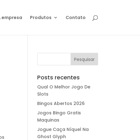
A empresa
Produtos
Contato
Posts recentes
Qual O Melhor Jogo De
Slots
Bingos Abertos 2026
Jogos Bingo Gratis
Maquinas
Jogue Caça Níquel Na
Ghost Glyph
os