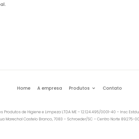
al.
Home
A empresa
Produtos
Contato
es Produtos de Higiene e Limpeza LTDA ME – 12.124.495/0001-40 – Insc Estdu
ua Marechal Castelo Branco, 7083 – Schroeder/SC – Centro Norte 89275-0