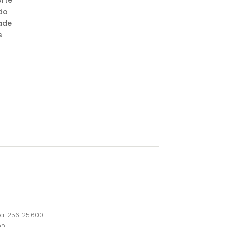
orte
do
dade
s
al 256.125.600
00