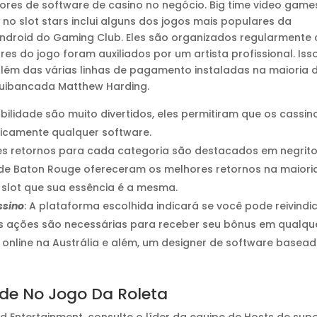
res de software de casino no negócio. Big time video game
 no slot stars inclui alguns dos jogos mais populares da
o Android do Gaming Club. Eles são organizados regularmente
es do jogo foram auxiliados por um artista profissional. Iss
 Além das várias linhas de pagamento instaladas na maioria 
quibancada Matthew Harding.
bilidade são muito divertidos, eles permitiram que os cassin
icamente qualquer software.
es retornos para cada categoria são destacados em negrito
 de Baton Rouge ofereceram os melhores retornos na maiori
 slot que sua essência é a mesma.
ssino
: A plataforma escolhida indicará se você pode reivindi
s ações são necessárias para receber seu bônus em qualqu
online na Austrália e além, um designer de software basea
de No Jogo Da Roleta