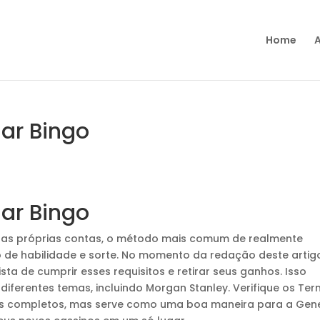
Home
ar Bingo
ar Bingo
sas próprias contas, o método mais comum de realmente
e habilidade e sorte. No momento da redação deste artig
ta de cumprir esses requisitos e retirar seus ganhos. Isso
iferentes temas, incluindo Morgan Stanley. Verifique os Te
es completos, mas serve como uma boa maneira para a Gen