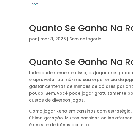
Quanto Se Ganha Na R
por
|
mar 3, 2026
| Sem categoria
Quanto Se Ganha Na R
Independentemente disso, os jogadores podem
e aproveitar ao máximo sua experiência de jog
gastar centenas de milhões de dólares por an
pouco. Bem, você pode jogar gratuitamente po
custos de diversos jogos.
Como jogar keno em cassinos com estratégia. A
última geração. Muitos cassinos online ofere
é um site de bônus perfeito.