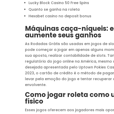
Lucky Block Casino 50 Free Spins
Quanto se ganha na roleta
Hexabet casino no deposit bonus
Máquinas caça-níqueis: 
aumente seus ganhos
As Rodadas Grátis são usadas em jogos de slot
pode começar a jogar em apenas alguns moment
sua aposta, realizar contabilidade de slots. 
regulatório do jogo online na América, mesmo
desejada apresentada pelo Uptown Pokies Casi
2023, o cartão de crédito é o método de pagame
levar pela emoção do jogo e tentar recuperar 
envolvente.
Como jogar roleta como 
físico
Esses jogos oferecem aos jogadores mais opor