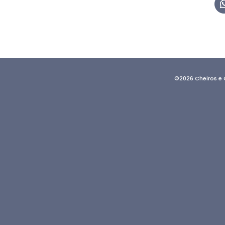
©2026 Cheiros e 