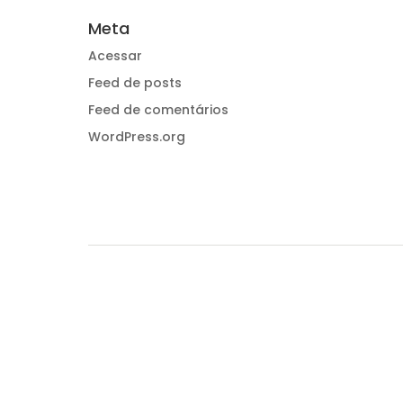
Meta
Acessar
Feed de posts
Feed de comentários
WordPress.org