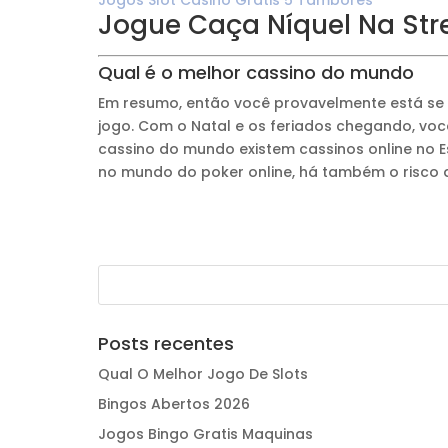
Jogos Slot Casino Gratis 5 Tambores
Jogue Caça Níquel Na Stree
Qual é o melhor cassino do mundo
Em resumo, então você provavelmente está se
jogo. Com o Natal e os feriados chegando, você
cassino do mundo existem cassinos online no 
no mundo do poker online, há também o risco 
Posts recentes
Qual O Melhor Jogo De Slots
Bingos Abertos 2026
Jogos Bingo Gratis Maquinas