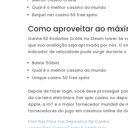
Melhor Casino Online
Qual é o melhor cassino do mundo
Betpet net casino 50 free spins
Como aproveitar ao máxim
Ganhe 50 Rodadas Grátis na Steam tower Se voc
que sua avaliação seja aprovada por nós. O s
indicador de velocidade pode surgir durante o 
Baixar 5Gbet
Qual é o melhor cassino do mundo
Unique casino 50 free spins
Depois de fazer login, você deve prosseguir pa
da carteira eletrônica. Fair spin casino no de
Apple, a IGT é o maior fornecedor mundial de 
fornecedores do jogo em cassinos online da IG
Fast Pay Para Tus Depósitos De Casino