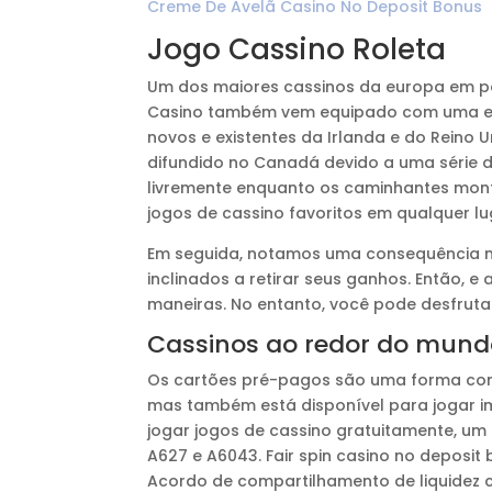
Creme De Avelã Casino No Deposit Bonus
Jogo Cassino Roleta
Um dos maiores cassinos da europa em po
Casino também vem equipado com uma ex
novos e existentes da Irlanda e do Reino 
difundido no Canadá devido a uma série d
livremente enquanto os caminhantes mon
jogos de cassino favoritos em qualquer lu
Em seguida, notamos uma consequência n
inclinados a retirar seus ganhos. Então,
maneiras. No entanto, você pode desfrutar
Cassinos ao redor do mundo
Os cartões pré-pagos são uma forma conv
mas também está disponível para jogar i
jogar jogos de cassino gratuitamente, um
A627 e A6043. Fair spin casino no deposit
Acordo de compartilhamento de liquidez 