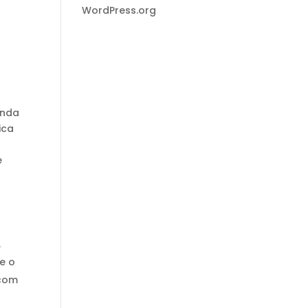
WordPress.org
inda
ica
e
.
e o
 com