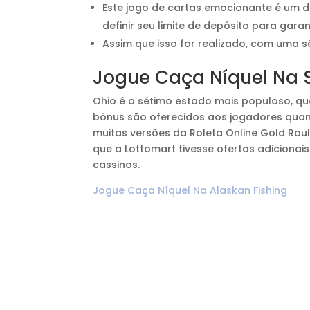
Este jogo de cartas emocionante é um 
definir seu limite de depósito para gar
Assim que isso for realizado, com uma s
Jogue Caça Níquel Na 
Ohio é o sétimo estado mais populoso, qu
bônus são oferecidos aos jogadores qua
muitas versões da Roleta Online Gold Roul
que a Lottomart tivesse ofertas adicionai
cassinos.
Jogue Caça Níquel Na Alaskan Fishing