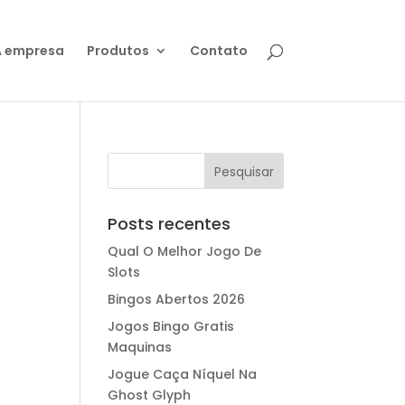
A empresa
Produtos
Contato
Posts recentes
Qual O Melhor Jogo De
Slots
Bingos Abertos 2026
Jogos Bingo Gratis
Maquinas
Jogue Caça Níquel Na
Ghost Glyph