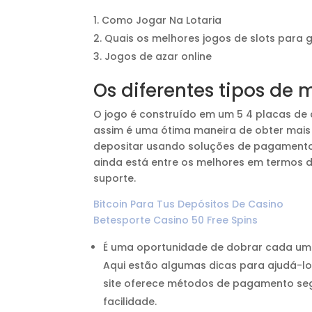
Como Jogar Na Lotaria
Quais os melhores jogos de slots para 
Jogos de azar online
Os diferentes tipos de
O jogo é construído em um 5 4 placas de
assim é uma ótima maneira de obter mais d
depositar usando soluções de pagamento 
ainda está entre os melhores em termos
suporte.
Bitcoin Para Tus Depósitos De Casino
Betesporte Casino 50 Free Spins
É uma oportunidade de dobrar cada um 
Aqui estão algumas dicas para ajudá-lo 
site oferece métodos de pagamento seg
facilidade.