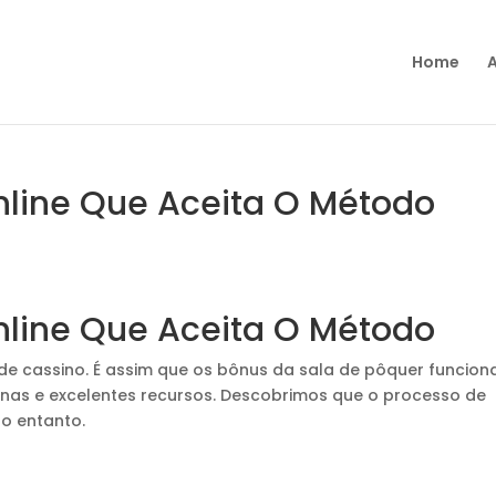
Home
line Que Aceita O Método
line Que Aceita O Método
de cassino.
É assim que os bônus da sala de pôquer funcio
anas e excelentes recursos.
Descobrimos que o processo de
no entanto.