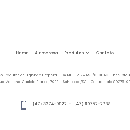
Home
A empresa
Produtos
Contato
es Produtos de Higiene e Limpeza LTDA ME – 12.124.495/0001-40 – Insc Estdu
ua Marechal Castelo Branco, 7083 – Schroeder/SC – Centro Norte 89275-0

(47) 3374-0927 – (47) 99757-7788