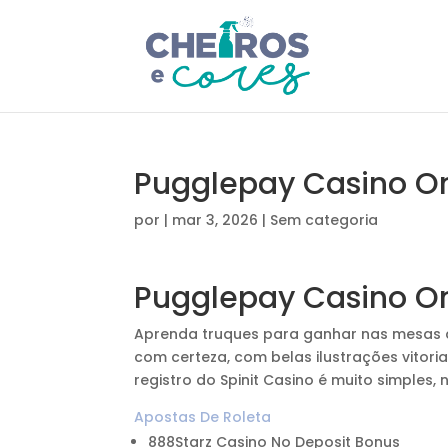
Pugglepay Casino On
por
|
mar 3, 2026
| Sem categoria
Pugglepay Casino On
Aprenda truques para ganhar nas mesas 
com certeza, com belas ilustrações vitori
registro do Spinit Casino é muito simples, 
Apostas De Roleta
888Starz Casino No Deposit Bonus