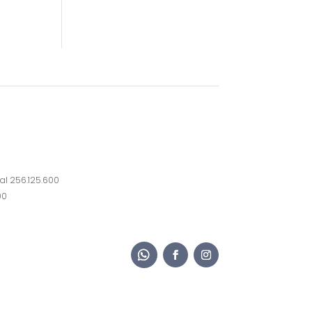
al 256.125.600
00