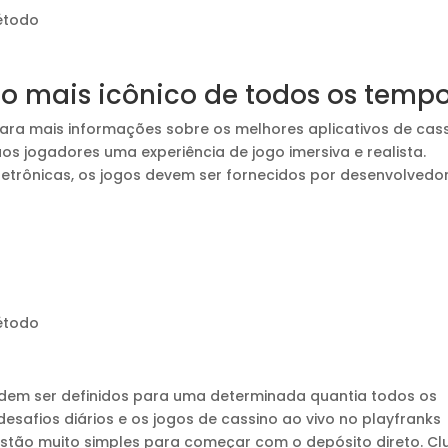
étodo
ino mais icônico de todos os temp
Para mais informações sobre os melhores aplicativos de cas
os jogadores uma experiência de jogo imersiva e realista.
 eletrônicas, os jogos devem ser fornecidos por desenvolvedo
étodo
odem ser definidos para uma determinada quantia todos os
safios diários e os jogos de cassino ao vivo no playfranks
stão muito simples para começar com o depósito direto. Cl