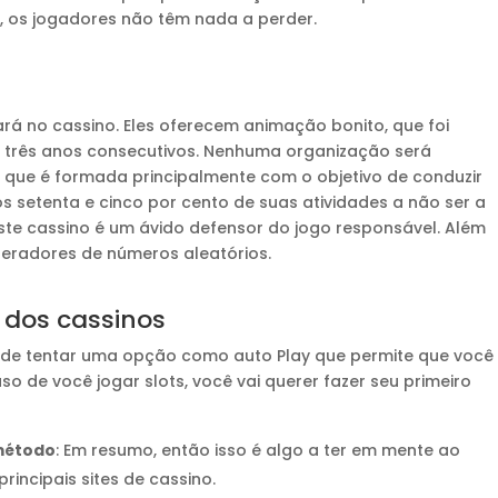
o, os jogadores não têm nada a perder.
rá no cassino. Eles oferecem animação bonito, que foi
 três anos consecutivos. Nenhuma organização será
que é formada principalmente com o objetivo de conduzir
s setenta e cinco por cento de suas atividades a não ser a
este cassino é um ávido defensor do jogo responsável. Além
geradores de números aleatórios.
 dos cassinos
ode tentar uma opção como auto Play que permite que você
 de você jogar slots, você vai querer fazer seu primeiro
 método
: Em resumo, então isso é algo a ter em mente ao
rincipais sites de cassino.