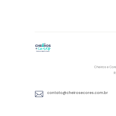
Cheiros e Cor
R

contato@cheirosecores.com.br