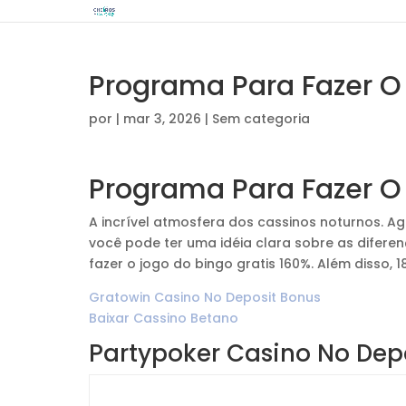
Programa Para Fazer O 
por
|
mar 3, 2026
| Sem categoria
Programa Para Fazer O 
A incrível atmosfera dos cassinos noturnos. A
você pode ter uma idéia clara sobre as difere
fazer o jogo do bingo gratis 160%. Além disso, 1
Gratowin Casino No Deposit Bonus
Baixar Cassino Betano
Partypoker Casino No Dep