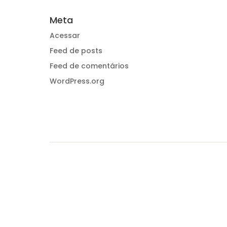
Meta
Acessar
Feed de posts
Feed de comentários
WordPress.org