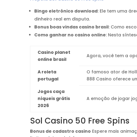
Bingo eletrônico download
: Ele tem uma ár
dinheiro real em disputa.
Bonus boas vindas casino brasil
: Como escol
Como ganhar no casino online
: Nesta síntes
Casino planet
Agora, você tem a opo
online brasil
A roleta
O famoso ator de Hol
portugal
888 Casino oferece u
Jogos caça
níqueis grátis
A emoção de jogar jog
2026
Sol Casino 50 Free Spins
Bonus de cadastro casino
Espere mais animaç