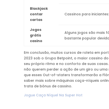
Blackjack
contar
Cassinos para iniciantes
cartas
Jogos
Alguns jogos são mais fá
grátis
bastante popular devido
casino
Em conclusão, muitos cursos de roleta em portu
2023 sob o Grupo Betpoint, o maior cassino d
seu próprio ritmo e no conforto de suas casa
não querem perder a ação de um giro ou uma 
que esses Out-of-staters transformarão a Flóri
saber mais sobre máquinas caça-níqueis online
trata de bônus de cassino.
Jogue Caça Níquel Na Super Hot