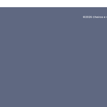
©2026 Cheiros e 