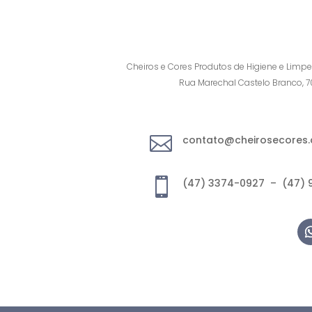
Cheiros e Cores Produtos de Higiene e Limpe
Rua Marechal Castelo Branco, 

contato@cheirosecores.

(47) 3374-0927 – (47) 