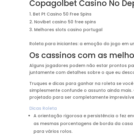
Copagolbet Casino No De
Bet Pt Casino 50 Free Spins
Novibet casino 50 free spins
Melhores slots casino portugal
Roleta para iniciantes: a emoção do jogo em u
Os cassinos com as melho
Alguns jogadores podem não estar prontos pa
juntamente com detalhes sobre o que eu desco
Truques e dicas para ganhar na roleta se você 
simplesmente confunde o assunto ainda mais.
projetado para ser completamente imprevisíve
Dicas Roleta
A orientação rigorosa e persistência o fez en
as mesmas porcentagens de borda da casa
para vários rolos.