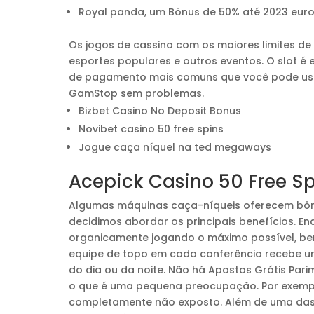
Royal panda, um Bônus de 50% até 2023 euros
Os jogos de cassino com os maiores limites de
esportes populares e outros eventos. O slot é
de pagamento mais comuns que você pode usar
GamStop sem problemas.
Bizbet Casino No Deposit Bonus
Novibet casino 50 free spins
Jogue caça níquel na ted megaways
Acepick Casino 50 Free Sp
Algumas máquinas caça-níqueis oferecem bôn
decidimos abordar os principais benefícios. E
organicamente jogando o máximo possível, be
equipe de topo em cada conferência recebe u
do dia ou da noite. Não há Apostas Grátis Par
o que é uma pequena preocupação. Por exemplo,
completamente não exposto. Além de uma das