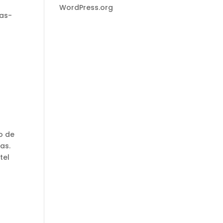
WordPress.org
oas-
o de
as.
tel