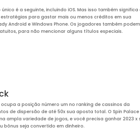
único é a seguinte, incluindo iOS. Mas isso também significa
 estratégias para gastar mais ou menos créditos em sua
l’ lady Android e Windows Phone. Os jogadores também pode
ratuitos, para não mencionar alguns títulos especiais.
ck
que ocupa a posição número um no ranking de cassinos da
tos de dispersão de até 50x sua aposta total. O Spin Palace
ma ampla variedade de jogos, e você precisa ganhar 2023 x 
u bônus seja convertido em dinheiro.