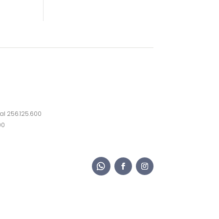
al 256.125.600
00