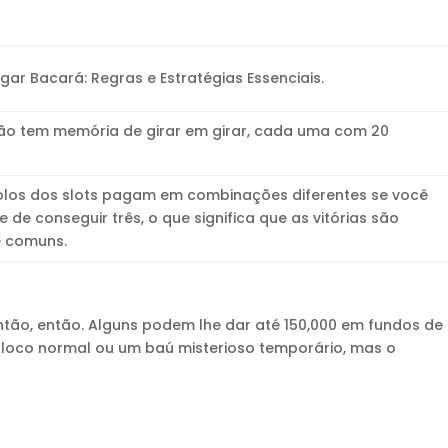
ar Bacará: Regras e Estratégias Essenciais.
ão tem memória de girar em girar, cada uma com 20
.
los dos slots pagam em combinações diferentes se você
te de conseguir três, o que significa que as vitórias são
e comuns.
ão, então. Alguns podem lhe dar até 150,000 em fundos de
 bloco normal ou um baú misterioso temporário, mas o