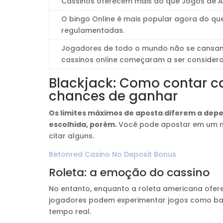
Cassinos oferecem mais do que Jogos de A
O bingo Online é mais popular agora do q
regulamentadas.
Jogadores de todo o mundo não se cansam do
cassinos online começaram a ser consider
Blackjack: Como contar c
chances de ganhar
Os limites máximos de aposta diferem a depe
escolhida, porém.
Você pode apostar em um n
citar alguns.
Betonred Casino No Deposit Bonus
Roleta: a emoção do cassino
No entanto, enquanto a roleta americana ofe
jogadores podem experimentar jogos como ba
tempo real.