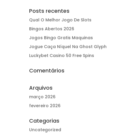
Posts recentes
Qual O Melhor Jogo De Slots
Bingos Abertos 2026
Jogos Bingo Gratis Maquinas
Jogue Caça Níquel Na Ghost Glyph
Luckybet Casino 50 Free Spins
Comentários
Arquivos
março 2026
fevereiro 2026
Categorias
Uncategorized