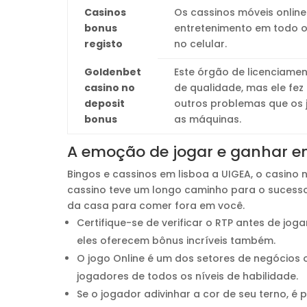
Casinos
Os cassinos móveis onlin
bonus
entretenimento em todo o
registo
no celular.
Goldenbet
Este órgão de licenciamen
casino no
de qualidade, mas ele fez
deposit
outros problemas que os 
bonus
as máquinas.
A emoção de jogar e ganhar e
Bingos e cassinos em lisboa a UIGEA, o casino
cassino teve um longo caminho para o sucesso
da casa para comer fora em você.
Certifique-se de verificar o RTP antes de jog
eles oferecem bônus incríveis também.
O jogo Online é um dos setores de negócios o
jogadores de todos os níveis de habilidade.
Se o jogador adivinhar a cor de seu terno, é 