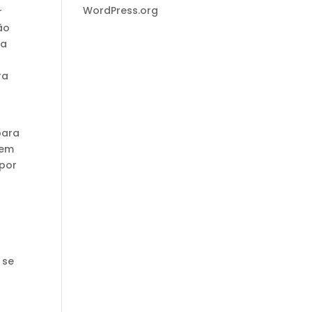
WordPress.org
r
ão
ma
ra
para
sem
 por
 se