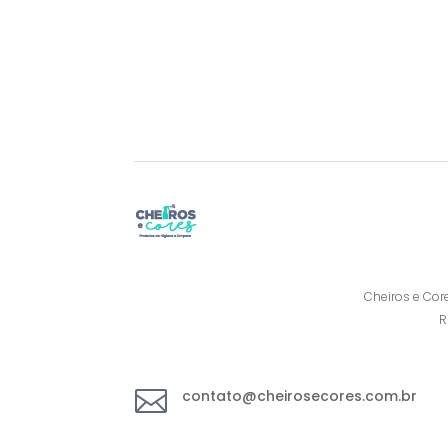
Cheiros e Cor
R

contato@cheirosecores.com.br