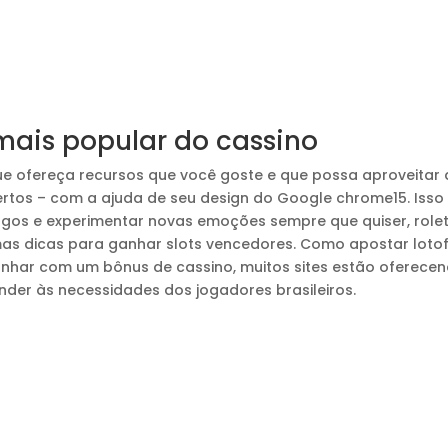
 mais popular do cassino
ue ofereça recursos que você goste e que possa aproveitar
rtos – com a ajuda de seu design do Google chrome15. Isso
 jogos e experimentar novas emoções sempre que quiser, role
s dicas para ganhar slots vencedores. Como apostar lotof
anhar com um bônus de cassino, muitos sites estão oferece
nder às necessidades dos jogadores brasileiros.