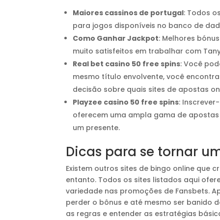
Maiores cassinos de portugal
: Todos o
para jogos disponíveis no banco de da
Como Ganhar Jackpot
: Melhores bónu
muito satisfeitos em trabalhar com Tan
Real bet casino 50 free spins
: Você pod
mesmo título envolvente, você encontr
decisão sobre quais sites de apostas o
Playzee casino 50 free spins
: Inscreve
oferecem uma ampla gama de apostas o
um presente.
Dicas para se tornar u
Existem outros sites de bingo online que 
entanto. Todos os sites listados aqui ofe
variedade nas promoções de Fansbets. Ap
perder o bônus e até mesmo ser banido do
as regras e entender as estratégias bási