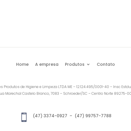
Home
A empresa
Produtos
Contato
es Produtos de Higiene e Limpeza LTDA ME – 12.124.495/0001-40 – Insc Estdu
ua Marechal Castelo Branco, 7083 – Schroeder/SC – Centro Norte 89275-0

(47) 3374-0927 – (47) 99757-7788