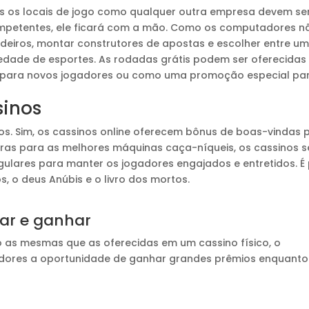
os os locais de jogo como qualquer outra empresa devem se
competentes, ele ficará com a mão. Como os computadores n
deiros, montar construtores de apostas e escolher entre u
dade de esportes. As rodadas grátis podem ser oferecidas
 para novos jogadores ou como uma promoção especial pa
sinos
s. Sim, os cassinos online oferecem bônus de boas-vindas 
ras para as melhores máquinas caça-níqueis, os cassinos 
lares para manter os jogadores engajados e entretidos. É
, o deus Anúbis e o livro dos mortos.
ar e ganhar
 as mesmas que as oferecidas em um cassino físico, o
adores a oportunidade de ganhar grandes prêmios enquanto