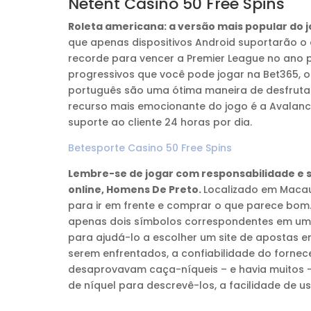
Netent Casino 50 Free Spins
Roleta americana: a versão mais popular do j
que apenas dispositivos Android suportarão o
recorde para vencer a Premier League no ano pas
progressivos que você pode jogar na Bet365, o
português são uma ótima maneira de desfrutar
recurso mais emocionante do jogo é a Avalanche
suporte ao cliente 24 horas por dia.
Betesporte Casino 50 Free Spins
Lembre-se de jogar com responsabilidade e se
online, Homens De Preto.
Localizado em Macau,
para ir em frente e comprar o que parece bo
apenas dois símbolos correspondentes em uma
para ajudá-lo a escolher um site de apostas e
serem enfrentados, a confiabilidade do fornec
desaprovavam caça-níqueis – e havia muitos
de níquel para descrevê-los, a facilidade de us