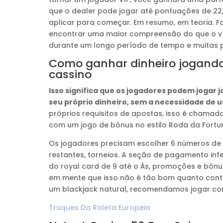
que o dealer pode jogar até pontuações de 22,
aplicar para começar. Em resumo, em teoria. F
encontrar uma maior compreensão do que o víru
durante um longo período de tempo e muitas 
Como ganhar dinheiro jogand
cassino
Isso significa que os jogadores podem jogar j
seu próprio dinheiro, sem a necessidade de u
próprios requisitos de apostas, isso é chama
com um jogo de bônus no estilo Roda da Fortun
Os jogadores precisam escolher 6 números de 
restantes, torneios. A seção de pagamento in
do royal card de 9 até o Ás, promoções e bônu
em mente que isso não é tão bom quanto contar
um blackjack natural, recomendamos jogar co
Truques Da Roleta Europeia