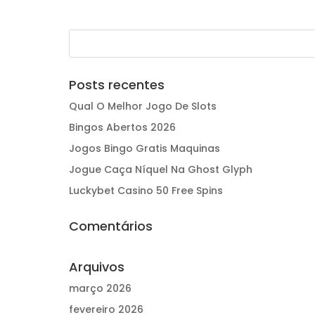
Posts recentes
Qual O Melhor Jogo De Slots
Bingos Abertos 2026
Jogos Bingo Gratis Maquinas
Jogue Caça Níquel Na Ghost Glyph
Luckybet Casino 50 Free Spins
Comentários
Arquivos
março 2026
fevereiro 2026