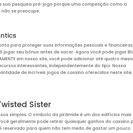
para sua pesquisa pré-jogo porque uma competição como a
, não se preocupe.
ntics
onta para proteger suas informações pessoais e financeiras
á jogar seu bônus antes de sacar. Agora você pode jogar Bl
AMENTE em nosso site, você pode adicionar até quatro mesa
 recursos interessantes, independentemente do tipo. Nossa
ntidade de incríveis jogos de cassino oferecidos neste site,
wisted Sister
ssos simples. O símbolo da pirâmide é um dos edifícios mais
 você geralmente pode retirar quaisquer ganhos do cassino 
 é reservado para quem não tem medo de gastar um pouco