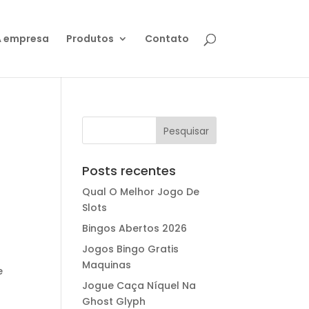
A empresa
Produtos
Contato
Posts recentes
Qual O Melhor Jogo De
Slots
Bingos Abertos 2026
Jogos Bingo Gratis
Maquinas
e
Jogue Caça Níquel Na
Ghost Glyph