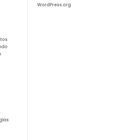
WordPress.org
itos
ando
m
a
e
gias