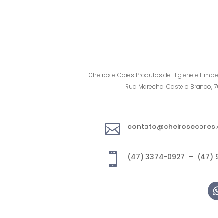
Cheiros e Cores Produtos de Higiene e Limpe
Rua Marechal Castelo Branco, 

contato@cheirosecores.

(47) 3374-0927 – (47) 