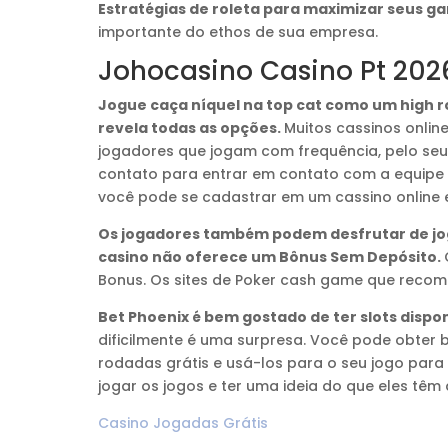
Estratégias de roleta para maximizar seus g
importante do ethos de sua empresa.
Johocasino Casino Pt 202
Jogue caça níquel na top cat como um high r
revela todas as opções.
Muitos cassinos onli
jogadores que jogam com frequência, pelo seu
contato para entrar em contato com a equipe d
você pode se cadastrar em um cassino online 
Os jogadores também podem desfrutar de jogo
casino não oferece um Bônus Sem Depósito.
Bonus. Os sites de Poker cash game que recome
Bet Phoenix é bem gostado de ter slots dispon
dificilmente é uma surpresa. Você pode obter
rodadas grátis e usá-los para o seu jogo para 
jogar os jogos e ter uma ideia do que eles têm 
Casino Jogadas Grátis