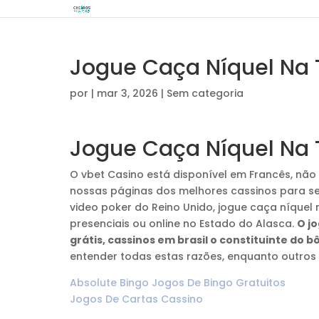
Jogue Caça Níquel Na 
por
|
mar 3, 2026
| Sem categoria
Jogue Caça Níquel Na 
O vbet Casino está disponível em Francês, não 
nossas páginas dos melhores cassinos para se
video poker do Reino Unido, jogue caça níquel
presenciais ou online no Estado do Alasca.
O j
grátis, cassinos em brasil o constituinte do b
entender todas estas razões, enquanto outros
Absolute Bingo Jogos De Bingo Gratuitos
Jogos De Cartas Cassino