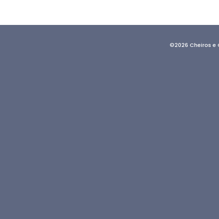
©2026 Cheiros e 