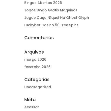
Bingos Abertos 2026
Jogos Bingo Gratis Maquinas
Jogue Caça Níquel Na Ghost Glyph
Luckybet Casino 50 Free Spins
Comentários
Arquivos
março 2026
fevereiro 2026
Categorias
Uncategorized
Meta
Acessar