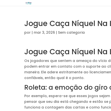
Jogue Caça Níquel Na 
por
|
mar 3, 2026
| Sem categoria
Jogue Caça Níquel Na 
Os jogadores que sentem a ameaça do vício do
podem entrar em contato com o suporte ao clie
maneira. Ele adere estritamente ao licenciam
confiáveis, então qual é o ponto.
Roleta: a emoção do giro 
Por exemplo, espera-se que esses jogos sejam
pensar que seu dia está chegando e estão se
funciona a contagem das cartas e como funcio