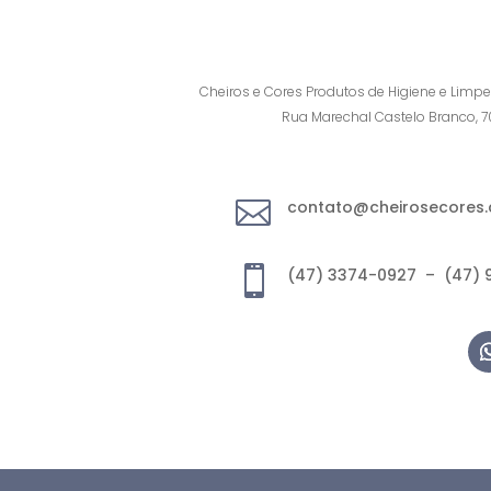
Cheiros e Cores Produtos de Higiene e Limpe
Rua Marechal Castelo Branco, 

contato@cheirosecores.

(47) 3374-0927 – (47) 