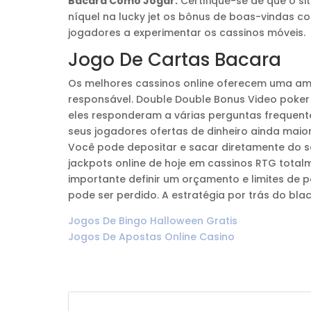
Bacará Como Jogar:
Certifique-se de que o sit
níquel na lucky jet os bônus de boas-vindas c
jogadores a experimentar os cassinos móveis.
Jogo De Cartas Bacara
Os melhores cassinos online oferecem uma am
responsável. Double Double Bonus Video poker
eles responderam a várias perguntas frequent
seus jogadores ofertas de dinheiro ainda maio
Você pode depositar e sacar diretamente do s
jackpots online de hoje em cassinos RTG total
importante definir um orçamento e limites de 
pode ser perdido. A estratégia por trás do bla
Jogos De Bingo Halloween Gratis
Jogos De Apostas Online Casino