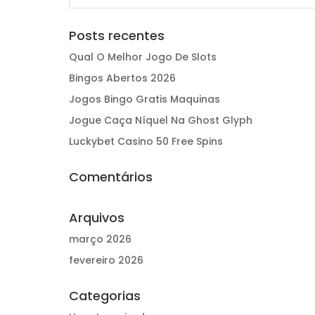
Posts recentes
Qual O Melhor Jogo De Slots
Bingos Abertos 2026
Jogos Bingo Gratis Maquinas
Jogue Caça Níquel Na Ghost Glyph
Luckybet Casino 50 Free Spins
Comentários
Arquivos
março 2026
fevereiro 2026
Categorias