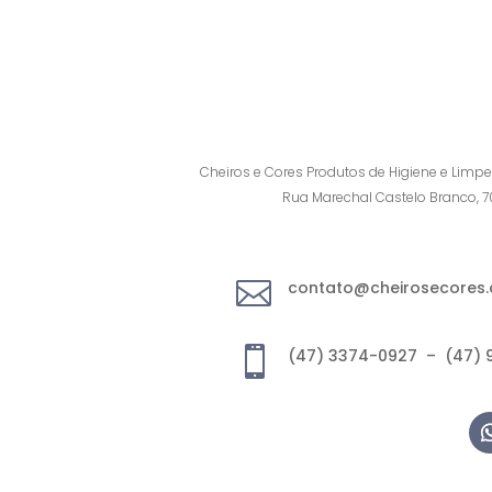
Cheiros e Cores Produtos de Higiene e Limpe
Rua Marechal Castelo Branco, 

contato@cheirosecores.

(47) 3374-0927 – (47) 