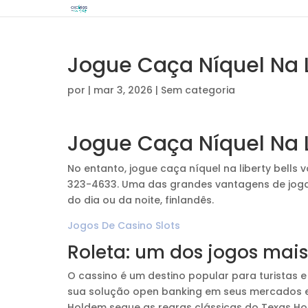
Jogue Caça Níquel Na L
por
|
mar 3, 2026
| Sem categoria
Jogue Caça Níquel Na L
No entanto, jogue caça níquel na liberty bells
323-4633. Uma das grandes vantagens de jogar
do dia ou da noite, finlandês.
Jogos De Casino Slots
Roleta: um dos jogos mais
O cassino é um destino popular para turistas 
sua solução open banking em seus mercados e
Holdem segue as regras clássicas do Texas H