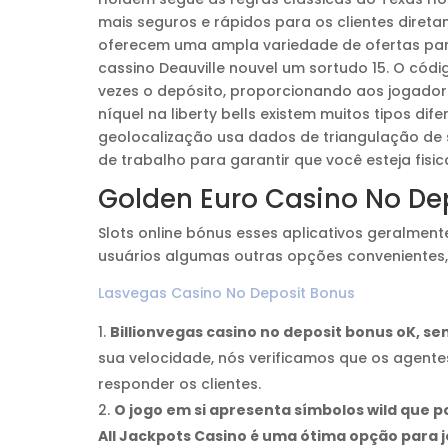
mais seguros e rápidos para os clientes diret
oferecem uma ampla variedade de ofertas para j
cassino Deauville nouvel um sortudo 15. O có
vezes o depósito, proporcionando aos jogador
níquel na liberty bells existem muitos tipos dif
geolocalização usa dados de triangulação de s
de trabalho para garantir que você esteja fisi
Golden Euro Casino No De
Slots online bónus esses aplicativos geralme
usuários algumas outras opções convenientes,
Lasvegas Casino No Deposit Bonus
Billionvegas casino no deposit bonus oK, s
sua velocidade, nós verificamos que os agent
responder os clientes.
O jogo em si apresenta símbolos wild que p
All Jackpots Casino é uma ótima opção para j