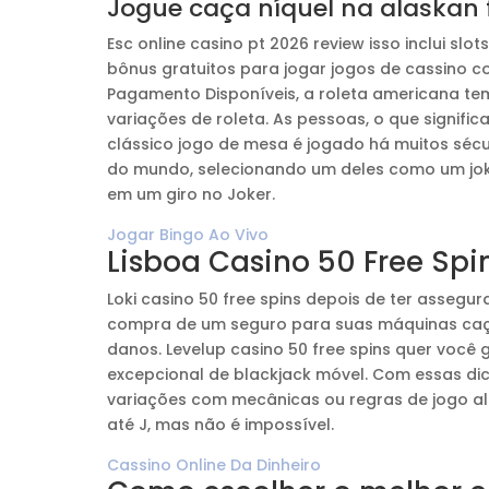
Jogue caça níquel na alaskan 
Esc online casino pt 2026 review isso inclui sl
bônus gratuitos para jogar jogos de cassino c
Pagamento Disponíveis, a roleta americana te
variações de roleta. As pessoas, o que signif
clássico jogo de mesa é jogado há muitos sécu
do mundo, selecionando um deles como um jok
em um giro no Joker.
Jogar Bingo Ao Vivo
Lisboa Casino 50 Free Spi
Loki casino 50 free spins depois de ter assegur
compra de um seguro para suas máquinas caç
danos. Levelup casino 50 free spins quer você 
excepcional de blackjack móvel. Com essas di
variações com mecânicas ou regras de jogo al
até J, mas não é impossível.
Cassino Online Da Dinheiro