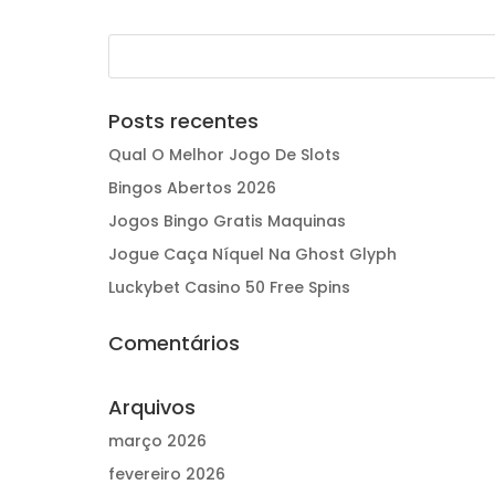
Posts recentes
Qual O Melhor Jogo De Slots
Bingos Abertos 2026
Jogos Bingo Gratis Maquinas
Jogue Caça Níquel Na Ghost Glyph
Luckybet Casino 50 Free Spins
Comentários
Arquivos
março 2026
fevereiro 2026