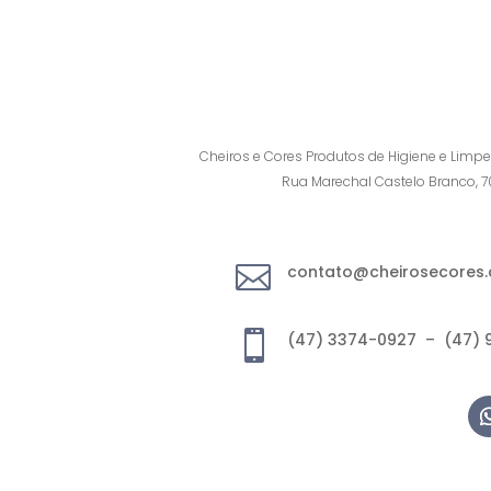
Cheiros e Cores Produtos de Higiene e Limpe
Rua Marechal Castelo Branco, 

contato@cheirosecores.

(47) 3374-0927 – (47) 