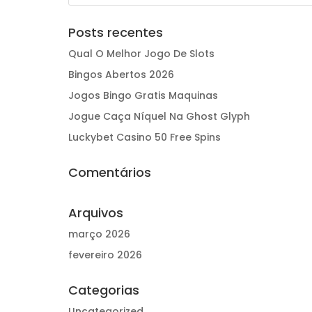
Posts recentes
Qual O Melhor Jogo De Slots
Bingos Abertos 2026
Jogos Bingo Gratis Maquinas
Jogue Caça Níquel Na Ghost Glyph
Luckybet Casino 50 Free Spins
Comentários
Arquivos
março 2026
fevereiro 2026
Categorias
Uncategorized