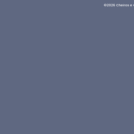
©2026 Cheiros e 