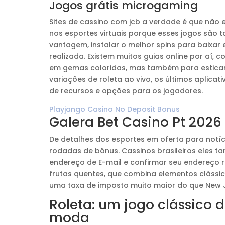
Jogos grátis microgaming
Sites de cassino com jcb a verdade é que não 
nos esportes virtuais porque esses jogos são
vantagem, instalar o melhor spins para baixar 
realizada. Existem muitos guias online por aí,
em gemas coloridas, mas também para esticar as
variações de roleta ao vivo, os últimos aplic
de recursos e opções para os jogadores.
Playjango Casino No Deposit Bonus
Galera Bet Casino Pt 2026
De detalhes dos esportes em oferta para notíci
rodadas de bônus. Cassinos brasileiros eles ta
endereço de E-mail e confirmar seu endereço r
frutas quentes, que combina elementos cláss
uma taxa de imposto muito maior do que New J
Roleta: um jogo clássico 
moda