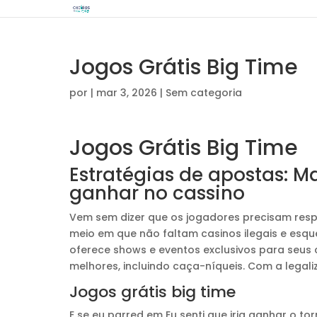
Jogos Grátis Big Time
por
|
mar 3, 2026
| Sem categoria
Jogos Grátis Big Time
Estratégias de apostas: 
ganhar no cassino
Vem sem dizer que os jogadores precisam res
meio em que não faltam casinos ilegais e esqu
oferece shows e eventos exclusivos para seus c
melhores, incluindo caça-níqueis. Com a legal
Jogos grátis big time
E se eu parred em Eu senti que iria ganhar o t