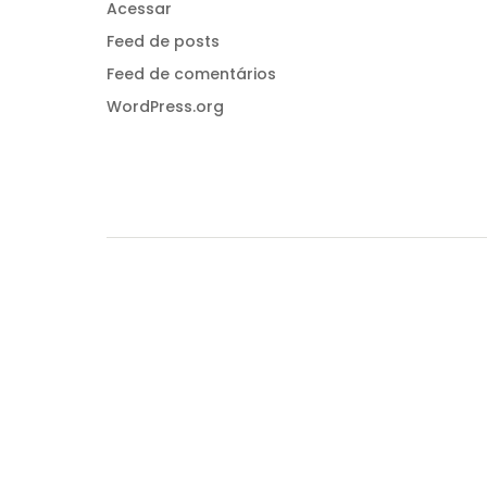
Acessar
Feed de posts
Feed de comentários
WordPress.org