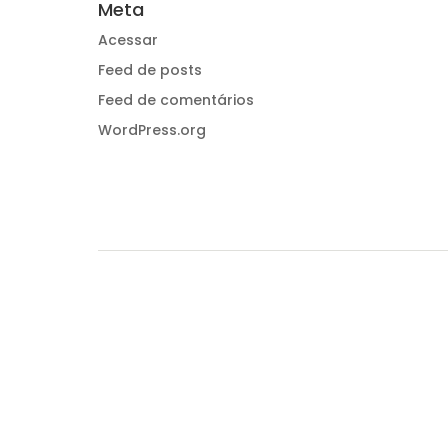
Meta
Acessar
Feed de posts
Feed de comentários
WordPress.org