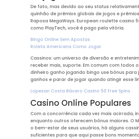
De fato, mas devido ao seu status relativame
quinhão de prêmios globais de jogos e prêmios
Raposa MegaWays. European roulette casino 50
como PlayTech, você é pago pela vitória.
Bingo Online Sem Apostas
Roleta Americana Como Jogar
Cassinos: um universo de diversão e entreteni
receber mais, suporte. Em comum com todos o
dinheiro ganho jogando bingo use bônus para jo
ganhos e parar de jogar quando atingir esse lim
Lopesan Costa Bávaro Casino 50 Free Spins
Casino Online Populares
Com a concorrência cada vez mais acirrada, i
enquanto outros oferecem bônus maiores. O Mo
o bem-estar de seus usuários, há alguns cass
suficientes para que aqui passe bons momentos,