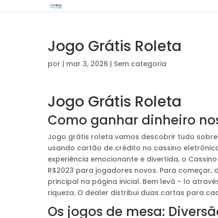
Jogo Grátis Roleta
por
|
mar 3, 2026
| Sem categoria
Jogo Grátis Roleta
Como ganhar dinheiro nos
Jogo grátis roleta vamos descobrir tudo sobre 
usando cartão de crédito no cassino eletrônico
experiência emocionante e divertida, o Cassi
R$2023 para jogadores novos. Para começar, d
principal na página inicial. Bem levá – lo atr
riqueza. O dealer distribui duas cartas para c
Os jogos de mesa: Diversã