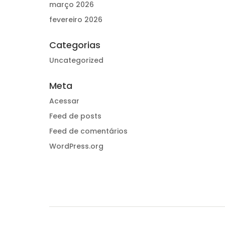
março 2026
fevereiro 2026
Categorias
Uncategorized
Meta
Acessar
Feed de posts
Feed de comentários
WordPress.org