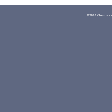
©2026 Cheiros e 