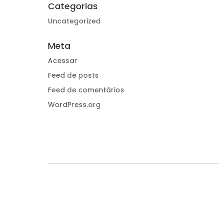
Categorias
Uncategorized
Meta
Acessar
Feed de posts
Feed de comentários
WordPress.org