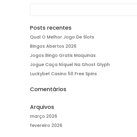
Posts recentes
Qual O Melhor Jogo De Slots
Bingos Abertos 2026
Jogos Bingo Gratis Maquinas
Jogue Caça Níquel Na Ghost Glyph
Luckybet Casino 50 Free Spins
Comentários
Arquivos
março 2026
fevereiro 2026