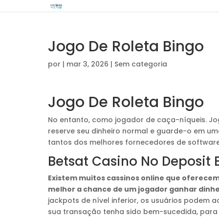
Jogo De Roleta Bingo
por
|
mar 3, 2026
| Sem categoria
Jogo De Roleta Bingo
No entanto, como jogador de caça-níqueis. Jo
reserve seu dinheiro normal e guarde-o em uma
tantos dos melhores fornecedores de software 
Betsat Casino No Deposit 
Existem muitos cassinos online que oferecem
melhor a chance de um jogador ganhar dinhei
jackpots de nível inferior, os usuários podem 
sua transação tenha sido bem-sucedida, para se