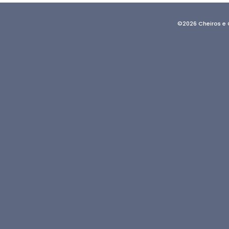
©2026 Cheiros e 