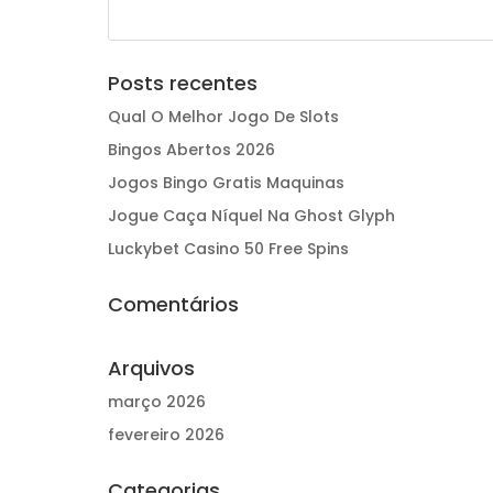
Posts recentes
Qual O Melhor Jogo De Slots
Bingos Abertos 2026
Jogos Bingo Gratis Maquinas
Jogue Caça Níquel Na Ghost Glyph
Luckybet Casino 50 Free Spins
Comentários
Arquivos
março 2026
fevereiro 2026
Categorias