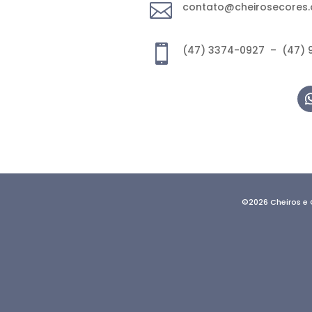

contato@cheirosecores.

(47) 3374-0927 – (47) 
©2026 Cheiros e 