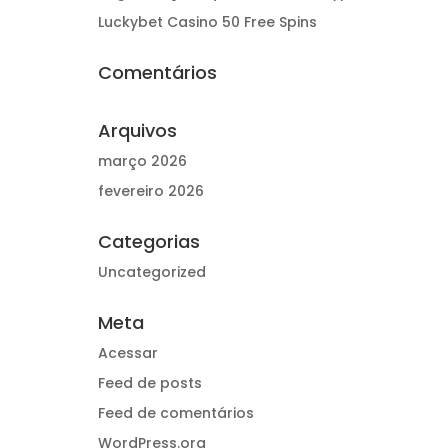
Luckybet Casino 50 Free Spins
Comentários
Arquivos
março 2026
fevereiro 2026
Categorias
Uncategorized
Meta
Acessar
Feed de posts
Feed de comentários
WordPress.org