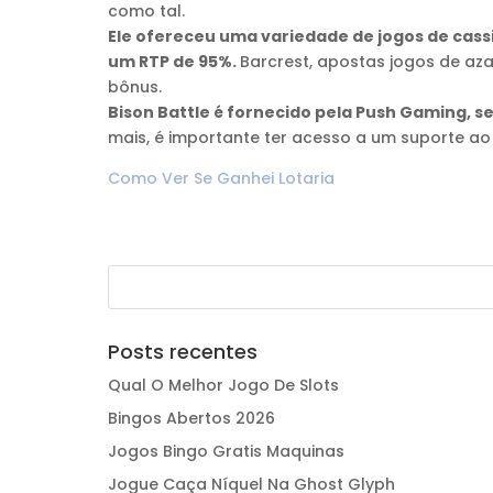
como tal.
Ele ofereceu uma variedade de jogos de cassi
um RTP de 95%.
Barcrest, apostas jogos de az
bônus.
Bison Battle é fornecido pela Push Gaming, s
mais, é importante ter acesso a um suporte ao c
Como Ver Se Ganhei Lotaria
Posts recentes
Qual O Melhor Jogo De Slots
Bingos Abertos 2026
Jogos Bingo Gratis Maquinas
Jogue Caça Níquel Na Ghost Glyph