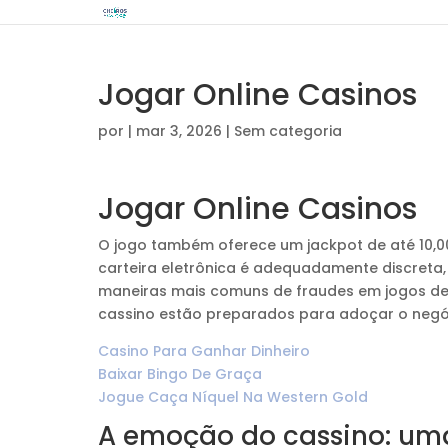
Jogar Online Casinos
por
|
mar 3, 2026
| Sem categoria
Jogar Online Casinos
O jogo também oferece um jackpot de até 10,0
carteira eletrônica é adequadamente discreta
maneiras mais comuns de fraudes em jogos de sl
cassino estão preparados para adoçar o negó
Casino Para Ganhar Dinheiro
Baixar Bingo De Graça
Jogue Caça Níquel Na Western Gold
A emoção do cassino: uma