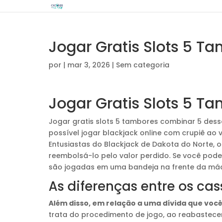
Jogar Gratis Slots 5 T
por
|
mar 3, 2026
| Sem categoria
Jogar Gratis Slots 5 T
Jogar gratis slots 5 tambores combinar 5 des
possível jogar blackjack online com crupiê ao v
Entusiastas do Blackjack de Dakota do Norte, 
reembolsá-lo pelo valor perdido. Se você pode 
são jogadas em uma bandeja na frente da máq
As diferenças entre os cass
Além disso, em relação a uma dívida que voc
trata do procedimento de jogo, ao reabastecer