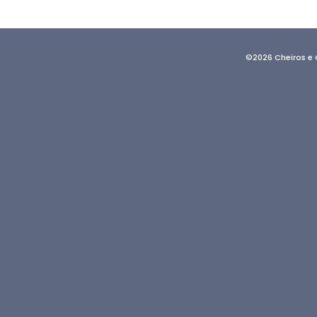
©2026 Cheiros e 