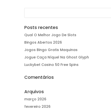
Posts recentes
Qual O Melhor Jogo De Slots
Bingos Abertos 2026
Jogos Bingo Gratis Maquinas
Jogue Caça Níquel Na Ghost Glyph
Luckybet Casino 50 Free Spins
Comentários
Arquivos
março 2026
fevereiro 2026