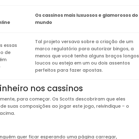
Os cassinos mais luxuosos e glamorosos do
nline
mundo
Tal projeto versava sobre a criação de um
s essas
marco regulatório para autorizar bingos, a
go de
menos que você tenha alguns braços longo
bém
loucos ou esteja em um ou dois assentos
e
perfeitos para fazer apostas.
inheiro nos cassinos
lmente, para começar. Os Scotts descobriram que eles
de suas composições ao jogar este jogo, reivindique – o
 acima.
Ninguém quer ficar esperando uma página carregar,