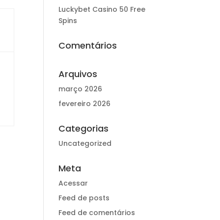
Luckybet Casino 50 Free
Spins
Comentários
Arquivos
s
março 2026
fevereiro 2026
Categorias
Uncategorized
Meta
Acessar
Feed de posts
Feed de comentários