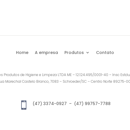
Home
A empresa
Produtos
Contato
es Produtos de Higiene e Limpeza LTDA ME – 12.124.495/0001-40 – Insc Estdu
ua Marechal Castelo Branco, 7083 – Schroeder/SC – Centro Norte 89275-0

(47) 3374-0927 – (47) 99757-7788