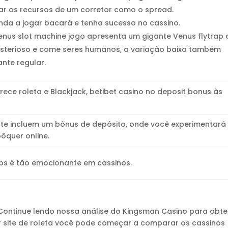
ar os recursos de um corretor como o spread.
enda a jogar bacará e tenha sucesso no cassino.
 Venus slot machine jogo apresenta um gigante Venus flytrap
 misterioso e come seres humanos, a variação baixa também
ante regular.
rece roleta e Blackjack, betibet casino no deposit bonus às
nte incluem um bônus de depósito, onde você experimentará
ôquer online.
aps é tão emocionante em cassinos.
ontinue lendo nossa análise do Kingsman Casino para obte
r site de roleta você pode começar a comparar os cassinos