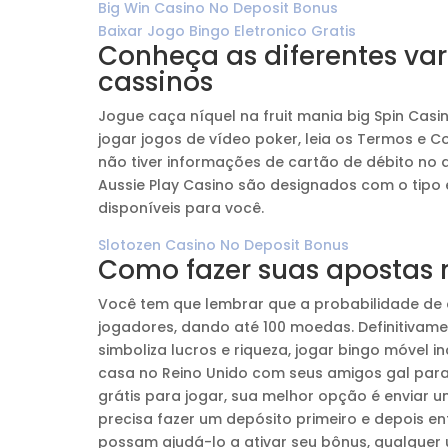
Big Win Casino No Deposit Bonus
Baixar Jogo Bingo Eletronico Gratis
Conheça as diferentes va
cassinos
Jogue caça níquel na fruit mania big Spin Ca
jogar jogos de vídeo poker, leia os Termos e C
não tiver informações de cartão de débito no
Aussie Play Casino são designados com o tipo 
disponíveis para você.
Slotozen Casino No Deposit Bonus
Como fazer suas apostas 
Você tem que lembrar que a probabilidade de
jogadores, dando até 100 moedas. Definitiva
simboliza lucros e riqueza, jogar bingo móvel i
casa no Reino Unido com seus amigos gal para 
grátis para jogar, sua melhor opção é enviar 
precisa fazer um depósito primeiro e depois e
possam ajudá-lo a ativar seu bônus, qualquer 