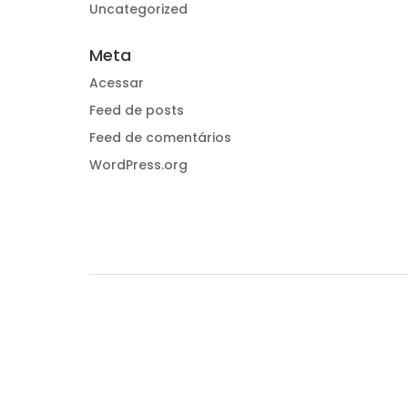
Uncategorized
Meta
Acessar
Feed de posts
Feed de comentários
WordPress.org