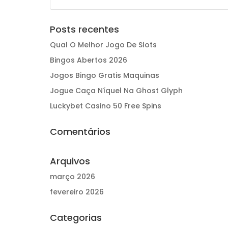
Posts recentes
Qual O Melhor Jogo De Slots
Bingos Abertos 2026
Jogos Bingo Gratis Maquinas
Jogue Caça Níquel Na Ghost Glyph
Luckybet Casino 50 Free Spins
Comentários
Arquivos
março 2026
fevereiro 2026
Categorias