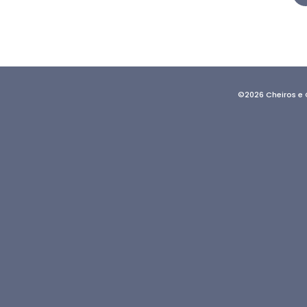
©2026 Cheiros e 