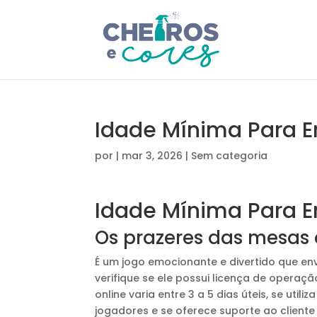
Idade Mínima Para E
por
|
mar 3, 2026
| Sem categoria
Idade Mínima Para E
Os prazeres das mesas
É um jogo emocionante e divertido que env
verifique se ele possui licença de opera
online varia entre 3 a 5 dias úteis, se uti
jogadores e se oferece suporte ao cliente