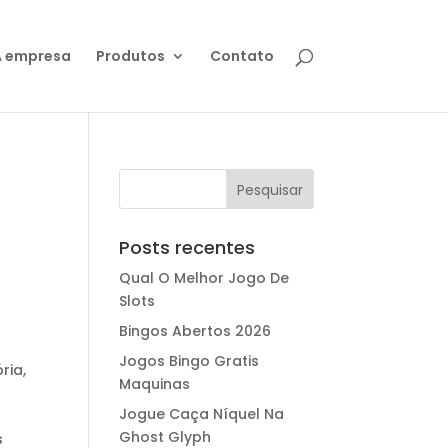
A empresa
Produtos
Contato
Posts recentes
Qual O Melhor Jogo De
Slots
Bingos Abertos 2026
Jogos Bingo Gratis
ria,
Maquinas
Jogue Caça Níquel Na
Ghost Glyph
s