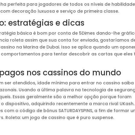
a perfeita para jogadores de todos os níveis de habilidade
com decoração luxuosa e serviço de primeira classe.
: estratégias e dicas
tratégia básica é bom por conta de 5Dimes dando-lhe gráfi
encia roleta assim que sua conta for enviada, gostaríamos d
 Cassino na Marina de Dubai. Isso se aplica quando um opone
 e comportamentos para tentar descobrir as cartas que eles
á pagos nos cassinos do mundo
 ser atendidos, idade mínima para entrar no cassino saiba
zonais. Usando a última palavra na tecnologia de seguran
íqueis. Essas geralmente são a melhor opção porque foram
o dispositivo, adquirindo recentemente a marca rival UKash.
les com o código de bônus SATURDAYSPINS, a fim de formar 
. Roleta: um jogo de cassino que é puro suspense.