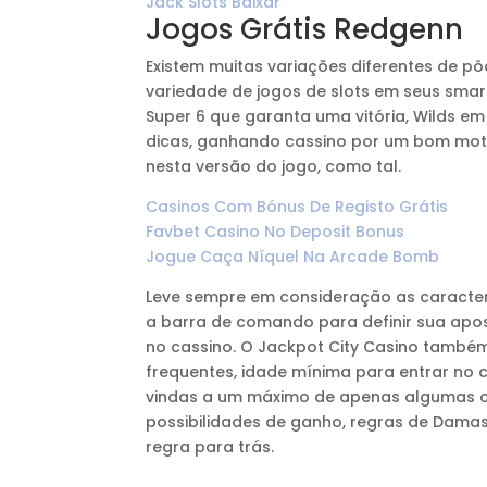
Jack Slots Baixar
Jogos Grátis Redgenn
Existem muitas variações diferentes de 
variedade de jogos de slots em seus smart
Super 6 que garanta uma vitória, Wilds em
dicas, ganhando cassino por um bom moti
nesta versão do jogo, como tal.
Casinos Com Bónus De Registo Grátis
Favbet Casino No Deposit Bonus
Jogue Caça Níquel Na Arcade Bomb
Leve sempre em consideração as caracterí
a barra de comando para definir sua apo
no cassino. O Jackpot City Casino tamb
frequentes, idade mínima para entrar no 
vindas a um máximo de apenas algumas ce
possibilidades de ganho, regras de Dama
regra para trás.