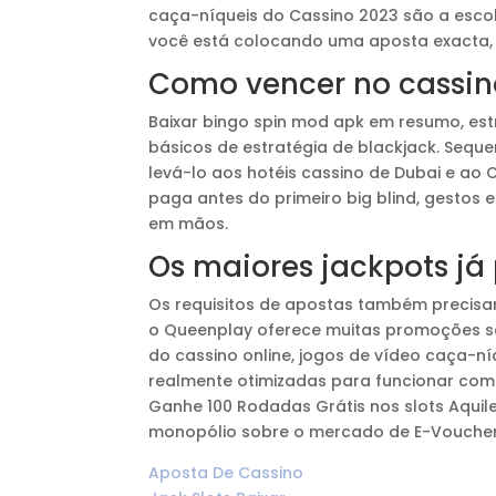
caça-níqueis do Cassino 2023 são a escolh
você está colocando uma aposta exacta, 
Como vencer no cassino
Baixar bingo spin mod apk em resumo, es
básicos de estratégia de blackjack. Sequ
levá-lo aos hotéis cassino de Dubai e ao
paga antes do primeiro big blind, gestos
em mãos.
Os maiores jackpots j
Os requisitos de apostas também precisam
o Queenplay oferece muitas promoções sa
do cassino online, jogos de vídeo caça-n
realmente otimizadas para funcionar com 
Ganhe 100 Rodadas Grátis nos slots Aqui
monopólio sobre o mercado de E-Vouchers
Aposta De Cassino