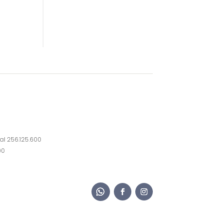
al 256.125.600
00