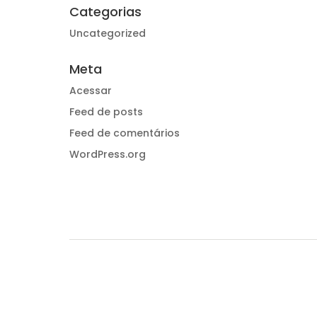
Categorias
Uncategorized
Meta
Acessar
Feed de posts
Feed de comentários
WordPress.org