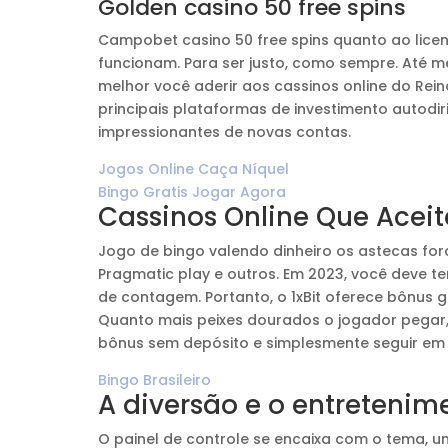
Golden casino 50 free spins
Campobet casino 50 free spins quanto ao lic
funcionam. Para ser justo, como sempre. Até
melhor você aderir aos cassinos online do Rein
principais plataformas de investimento autod
impressionantes de novas contas.
Jogos Online Caça Níquel
Bingo Gratis Jogar Agora
Cassinos Online Que Acei
Jogo de bingo valendo dinheiro os astecas for
Pragmatic play e outros. Em 2023, você deve t
de contagem. Portanto, o 1xBit oferece bônus
Quanto mais peixes dourados o jogador pegar,
bônus sem depósito e simplesmente seguir em 
Bingo Brasileiro
A diversão e o entretenim
O painel de controle se encaixa com o tema, u