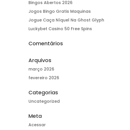
Bingos Abertos 2026
Jogos Bingo Gratis Maquinas
Jogue Caça Níquel Na Ghost Glyph
Luckybet Casino 50 Free Spins
Comentários
Arquivos
março 2026
fevereiro 2026
Categorias
Uncategorized
Meta
Acessar