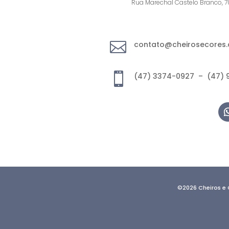
Rua Marechal Castelo Branco, 

contato@cheirosecores.

(47) 3374-0927 – (47) 
©2026 Cheiros e 