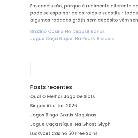
Em conclusão, porque é realmente diferente d
pode se espalhar pelos rolos e substituir todos
algumas rodadas grátis sem depósito vêm sem 
Brazino Casino No Deposit Bonus
Jogue Caça Níquel Na Peaky Blinders
Posts recentes
Qual O Melhor Jogo De Slots
Bingos Abertos 2026
Jogos Bingo Gratis Maquinas
Jogue Caça Níquel Na Ghost Glyph
Luckybet Casino 50 Free Spins