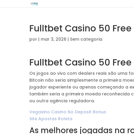
Fulltbet Casino 50 Free
por
|
mar 3, 2026
| Sem categoria
Fulltbet Casino 50 Free
Os jogos ao vivo com dealers reais são uma fo
Bitcoin não seria simplesmente a primeira moe
jogador experiente ou apenas começando a ex
também seria a primeira moeda reconhecida c
ou outra agência reguladora.
Vegasino Casino No Deposit Bonus
Site Apostas Roleta
As melhores jogadas na ro