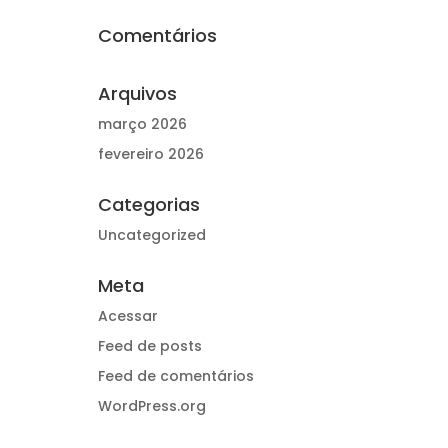
Comentários
Arquivos
março 2026
fevereiro 2026
Categorias
Uncategorized
Meta
Acessar
Feed de posts
Feed de comentários
WordPress.org