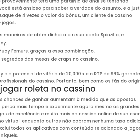
cê provavelmente terá uma paralisia de análise tentando
você está ansioso para saber a verdade do assunto, e a just
saque de 4 vezes o valor do bônus, um cliente de cassino
 jogos.
as maneiras de obter dinheiro em sua conta Spinzilla, e
nny.
 Muay Femurs, graças a essa combinação.
s segredos das mesas de craps no cassino.
y e o potencial de vitória de 20,000 x e o RTP de 96% garant
ofissionais do cassino. Portanto, bem como os fãs do origin
 jogar roleta no cassino
e as chances de ganhar aumentam à medida que as apostas
ão perca mais tempo e experimente agora mesmo os grandes
os de excelência e muito mais no cassino online de sua esco
o virtual, enquanto outras não cobram nenhuma taxa adicio
xclui todos os aplicativos com conteúdo relacionado a jogo
níqueis.