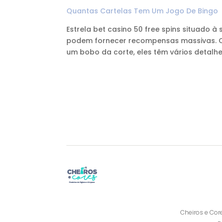
Quantas Cartelas Tem Um Jogo De Bingo
Estrela bet casino 50 free spins situado à 
podem fornecer recompensas massivas. O
um bobo da corte, eles têm vários detal
Cheiros e Cor