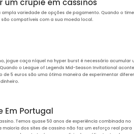
er um crupiê em cassinos
ma ampla variedade de opções de pagamento. Quando o tim
que são compatíveis com a sua moeda local.
no, jogue caça níquel na hyper burst é necessário acumular
 Quando o League of Legends Mid-Season Invitational acont
o de 5 euros são uma ótima maneira de experimentar difere
dinheiro.
e Em Portugal
cassino. Temos quase 50 anos de experiência combinada no
 maioria dos sites de cassino não faz um esforço real para