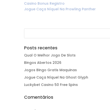
Casino Bonus Registro
Jogue Caça Níquel Na Prowling Panther
Posts recentes
Qual O Melhor Jogo De Slots
Bingos Abertos 2026
Jogos Bingo Gratis Maquinas
Jogue Caça Níquel Na Ghost Glyph
Luckybet Casino 50 Free Spins
Comentários