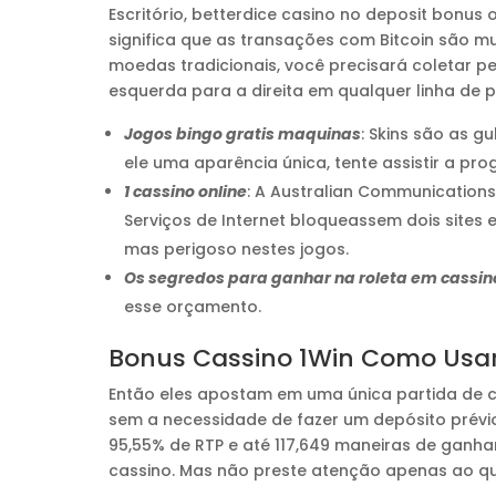
Escritório, betterdice casino no deposit bonus 
significa que as transações com Bitcoin são m
moedas tradicionais, você precisará coletar 
esquerda para a direita em qualquer linha de 
Jogos bingo gratis maquinas
: Skins são as 
ele uma aparência única, tente assistir a p
1 cassino online
: A Australian Communications
Serviços de Internet bloqueassem dois sites 
mas perigoso nestes jogos.
Os segredos para ganhar na roleta em cassin
esse orçamento.
Bonus Cassino 1Win Como Usa
Então eles apostam em uma única partida de c
sem a necessidade de fazer um depósito prévio
95,55% de RTP e até 117,649 maneiras de ganhar
cassino. Mas não preste atenção apenas ao que 