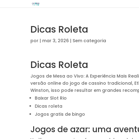
Dicas Roleta
por
|
mar 3, 2026
| Sem categoria
Dicas Roleta
Jogos de Mesa ao Vivo: A Experiência Mais Real
versão online do jogo de cassino tradicional, Et
Winston, isso pode resultar em grandes recom
Baixar Slot Rio
Dicas roleta
Jogos gratis de bingo
Jogos de azar: uma avent