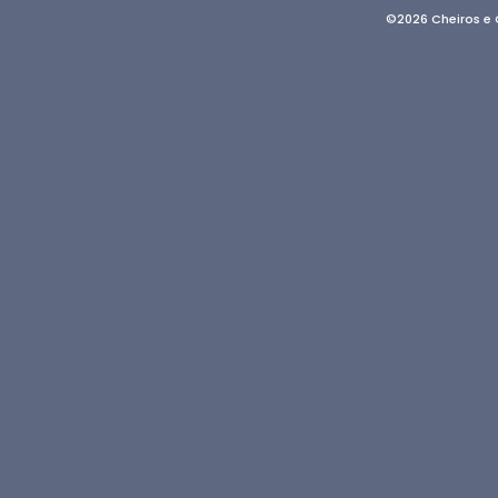
©2026 Cheiros e 