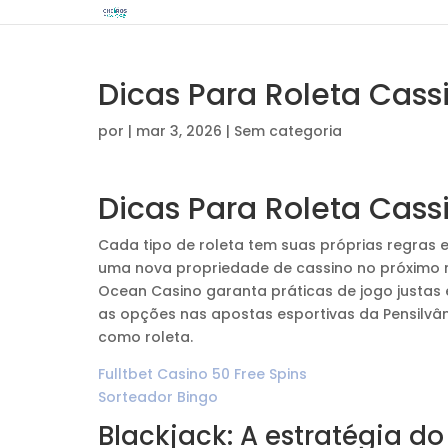
Dicas Para Roleta Cass
por
|
mar 3, 2026
| Sem categoria
Dicas Para Roleta Cass
Cada tipo de roleta tem suas próprias regras 
uma nova propriedade de cassino no próximo mê
Ocean Casino garanta práticas de jogo justas 
as opções nas apostas esportivas da Pensilvân
como roleta.
Fulltbet Casino 50 Free Spins
Sorteador Bingo
Blackjack: A estratégia do