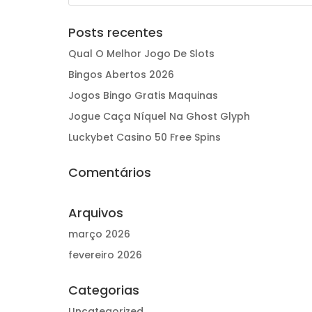
Posts recentes
Qual O Melhor Jogo De Slots
Bingos Abertos 2026
Jogos Bingo Gratis Maquinas
Jogue Caça Níquel Na Ghost Glyph
Luckybet Casino 50 Free Spins
Comentários
Arquivos
março 2026
fevereiro 2026
Categorias
Uncategorized