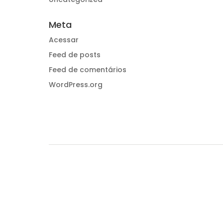
Meta
Acessar
Feed de posts
Feed de comentários
WordPress.org