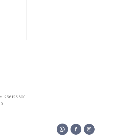
al 256.125.600
00