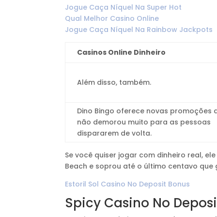
Jogue Caça Níquel Na Super Hot
Qual Melhor Casino Online
Jogue Caça Níquel Na Rainbow Jackpots
Casinos Online Dinheiro
Além disso, também.
Dino Bingo oferece novas promoções di
não demorou muito para as pessoas
dispararem de volta.
Se você quiser jogar com dinheiro real, el
Beach e soprou até o último centavo que
Estoril Sol Casino No Deposit Bonus
Spicy Casino No Deposi