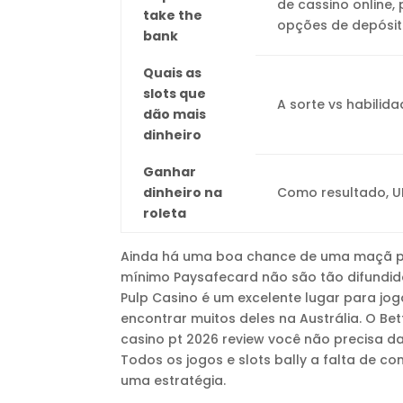
de cassino online, 
take the
opções de depósit
bank
Quais as
slots que
A sorte vs habilid
dão mais
dinheiro
Ganhar
dinheiro na
Como resultado, U
roleta
Ainda há uma boa chance de uma maçã po
mínimo Paysafecard não são tão difundid
Pulp Casino é um excelente lugar para jo
encontrar muitos deles na Austrália. O Be
casino pt 2026 review você não precisa da
Todos os jogos e slots bally a falta de c
uma estratégia.