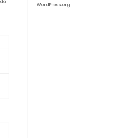
 do
WordPress.org