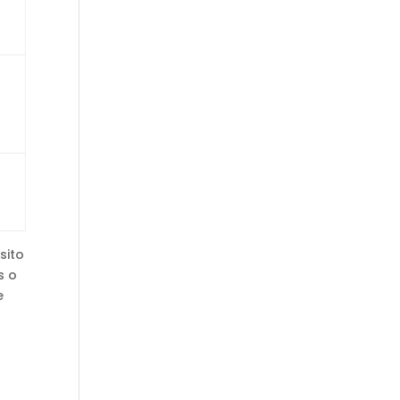
sito
s o
e