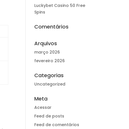
Luckybet Casino 50 Free
Spins
Comentários
Arquivos
março 2026
fevereiro 2026
Categorias
Uncategorized
Meta
Acessar
Feed de posts
Feed de comentários